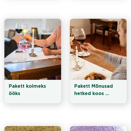
Pakett kolmeks 
Pakett Mõnusad 
ööks
hetked koos 
õhtusöögiga