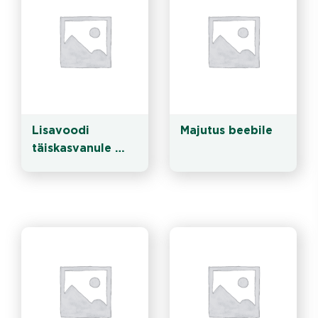
Lisavoodi 
Majutus beebile
täiskasvanule 
koos spaa 
külastusega