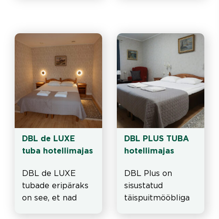
Timberlai, France
DBL de LUXE 
DBL PLUS TUBA 
tuba hotellimajas
hotellimajas
DBL de LUXE 
DBL Plus on 
tubade eripäraks 
sisustatud 
on see, et nad 
täispuitmööbliga 
vaheukseta ja 
ja standart 