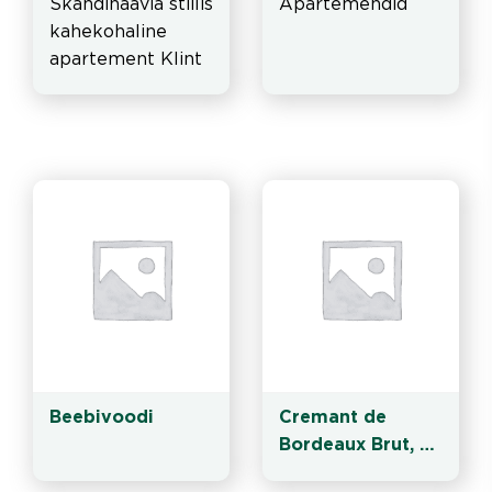
Skandinaavia stiilis 
Apartemendid
kahekohaline 
apartement Klint 
asub Meretorni II 
korrusel.
Beebivoodi
Cremant de 
Bordeaux Brut, 
Chateau 