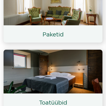
Paketid
Toatüübid