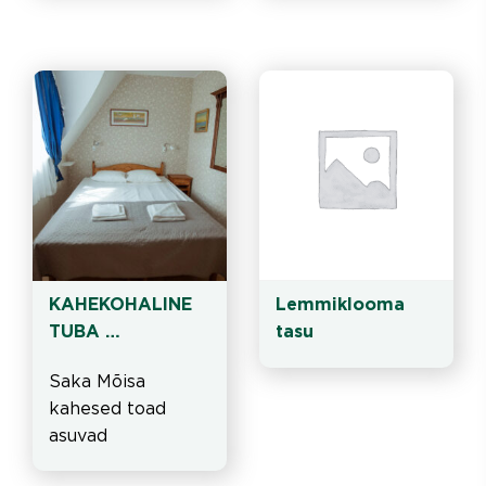
Mõisapreili sviidid.
härrastemaja 
kolmas korrus
KAHEKOHALINE 
Lemmiklooma 
TUBA 
tasu
hotellimajas
Saka Mõisa 
kahesed toad 
asuvad 
Hotellimajas. Kõik 