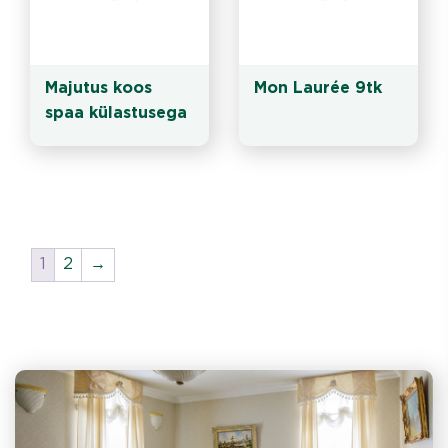
Majutus koos 
Mon Laurée 9tk
spaa külastusega
1
2
→