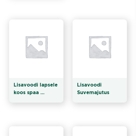
toad on sisustatud 
täispuitmööbliga 
ja standart 
varustusega.
Lisavoodi lapsele 
Lisavoodi 
koos spaa 
Suvemajutus
külastusega