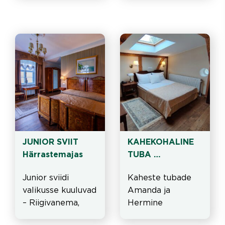
kahetoalised, kus 
varustusega, lisaks 
on kahekohalised 
on nad 
laia või eraldi 
ruumikamad kui 
vooditega toad.
standart kahesed 
DBL/TWIN toad.
JUNIOR SVIIT 
KAHEKOHALINE 
Härrastemajas
TUBA 
Härrastemajas
Junior sviidi 
Kaheste tubade 
valikusse kuuluvad 
Amanda ja 
– Riigivanema, 
Hermine 
Mõisahärra ja 
käsutuses on kogu 