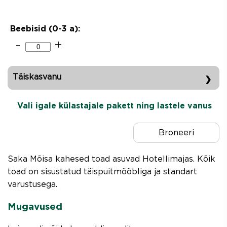
Beebisid (0-3
a
):
-
+
Täiskasvanu
vali saabumise ning lahkumise kuupäev
Vali igale külastajale pakett ning lastele vanus
Broneeri
Saka Mõisa kahesed toad asuvad Hotellimajas. Kõik
toad on sisustatud täispuitmööbliga ja standart
varustusega.
Mugavused