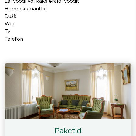
Lai voodi või kaks eraldi voodit
Hommikumantlid
Dušš
Wifi
Tv
Telefon
Paketid