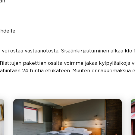
an
yhdelle
 voi ostaa vastaanotosta. Sisäänkirjautuminen alkaa klo 1
 Tilattujen pakettien osalta voimme jakaa kylpyläaikoj
 vähintään 24 tuntia etukäteen. Muuten ennakkomaksua ei