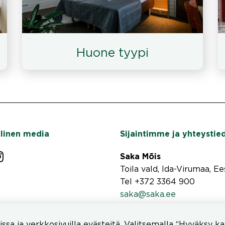
Huone tyypi
linen media
Sijaintimme ja yhteystie
Saka Mõis
Toila vald, Ida-Virumaa, Ee
Tel +372 3364 900
saka@saka.ee
a verkkosivuilla evästeitä. Valitsemalla “Hyväksy kaikk