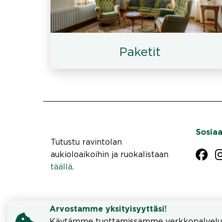
Paketit
Sosiaa
Tutustu ravintolan
aukioloaikoihin ja ruokalistaan
täällä
.
Arvostamme yksityisyyttäsi!
Käytämme tuottamissamme verkkopalveluissa j