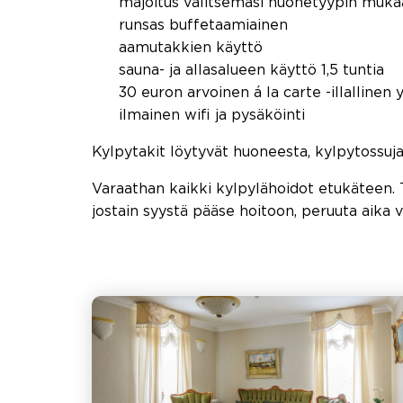
majoitus valitsemasi huonetyypin muka
runsas buffetaamiainen
aamutakkien käyttö
sauna- ja allasalueen käyttö 1,5 tuntia
30 euron arvoinen á la carte -illallinen 
ilmainen wifi ja pysäköinti
Kylpytakit löytyvät huoneesta, kylpytossuja
Varaathan kaikki kylpylähoidot etukäteen.
jostain syystä pääse hoitoon, peruuta aika